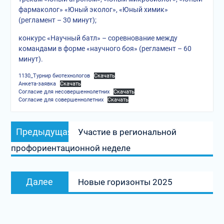
фармаколог» «Юный эколог», «Юный химик»
(регламент – 30 минут);
конкурс «Научный батл» – соревнование между
командами в форме «научного боя» (регламент – 60
минут).
1130_Турнир биотехнологов
Скачать
Анкета-заявка
Скачать
Согласие для несовершеннолетних
Скачать
Согласие для совершеннолетних
Скачать
Навигация
Предыдущая
Предыдущая
Участие в региональной
по
запись:
профориентационной неделе
записям
Следующая
Далее
Новые горизонты 2025
запись: