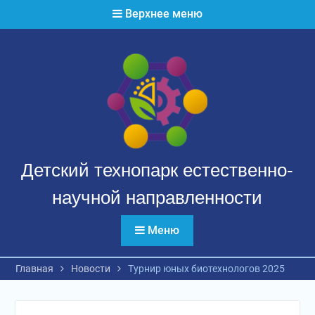
Перейти
Верхнее меню
к
содержимому
Детский технопарк естественно-
научной направленности
Меню
Главная
Новости
Турнир юных биотехнологов 2025