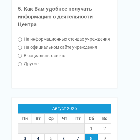
5. Как Вам удобнее получать
информацию о деятельности
Центра
На информационных стендах учреждения
На официальном сайте учреждения
В социальных сетях
Другое
Август 2026
Пн
Вт
Ср
Чт
Пт
Сб
Вс
1
2
3
4
5
6
7
8
9