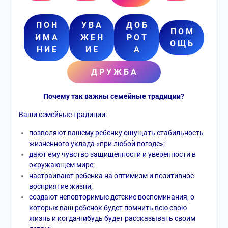
П О Н
У В А
Д О Б
П О М
И М А
Ж Е Н
Р О Т
О Щ Ь
Н И Е
И Е
А
Д Р У Ж Б А
Почему так важны семейные традиции?
Ваши семейные традиции:
позволяют вашему ребенку ощущать стабильность
жизненного уклада «при любой погоде»;
дают ему чувство защищенности и уверенности в
окружающем мире;
настраивают ребенка на оптимизм и позитивное
восприятие жизни;
создают неповторимые детские воспоминания, о
которых ваш ребенок будет помнить всю свою
жизнь и когда-нибудь будет рассказывать своим