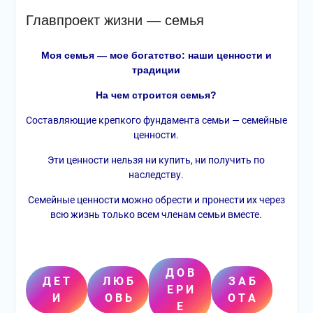
Главпроект жизни — семья
Моя семья — мое богатство: наши ценности и
традиции
На чем строится семья?
Составляющие крепкого фундамента семьи — семейные
ценности.
Эти ценности нельзя ни купить, ни получить по
наследству.
Семейные ценности можно обрести и пронести их через
всю жизнь только всем членам семьи вместе.
Д О В
Д Е Т
Л Ю Б
З А Б
Е Р И
И
О В Ь
О Т А
Е