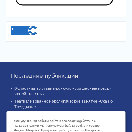
Последние публикации
Областная выставка-конкурс «Волшебные краски
Ясной Поляны»
Театрализованное экологическое занятие «Сказ о
Твердыше»
Финал IV Всероссийского Детского экологического
форума
Для улучшения работы сайта и его взаимодействия с
пользователями мы используем файлы cookie и сервис
Музыкальное бинго!
Яндекс.Метрика. Продолжая работу с сайтом, Вы даёте