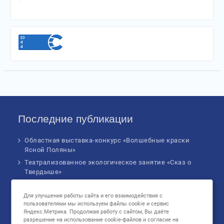
Последние публикации
Областная выставка-конкурс «Волшебные краски
Ясной Поляны»
Театрализованное экологическое занятие «Сказ о
Твердыше»
Финал IV Всероссийского Детского экологического
форума
Для улучшения работы сайта и его взаимодействия с
пользователями мы используем файлы cookie и сервис
Музыкальное бинго!
Яндекс.Метрика. Продолжая работу с сайтом, Вы даёте
Познавательное занятие «В сердце России: флаг
разрешение на использование cookie-файлов и согласие на