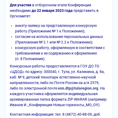
Для участия
в отборочном этапе Конференции
необходимо
до 22 января 2023 года
представить в
Оргкомитет:
анкету-заявку на представленную конкурсную
работу (Приложение № 1 к Положению);
согласие на использование персональных данных
(Приложение № 2.1 или № 2.2 к Положению);
конкурсную работу, оформленную в соответствии с
требованиями к ее содержанию и оформлению
(п. 8 Положения).
Конкурсные работы предоставляются в ГОУ ДО ТО
«ЦДОД» по адресу: 300040, г. Тула, ул. Калинина, д. 8а,
каб. № 9, детский технопарк естественно-научной
направленности; либо по Почте России на а/я 2579,
либо по электронной почте
enn.dtp@tularegion.org
.
На
каждого участника оформляется индивидуальная
архивированная папка формата ZIP-WinRAR (например:
Иванов И._Конференция Новые горизонты_МО_ОУ).
Контактная информация: тел. 8 (4872) 40-88-09, доб.