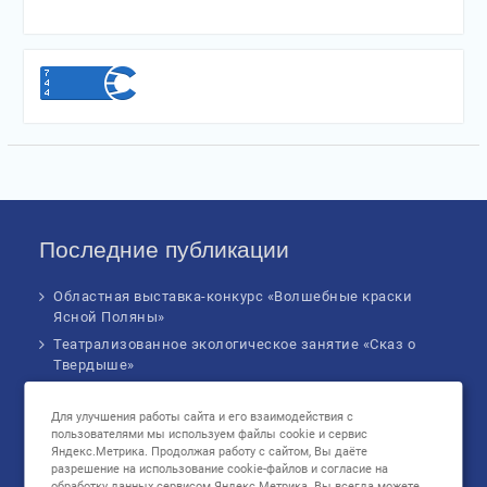
Последние публикации
Областная выставка-конкурс «Волшебные краски
Ясной Поляны»
Театрализованное экологическое занятие «Сказ о
Твердыше»
Финал IV Всероссийского Детского экологического
форума
Для улучшения работы сайта и его взаимодействия с
пользователями мы используем файлы cookie и сервис
Музыкальное бинго!
Яндекс.Метрика. Продолжая работу с сайтом, Вы даёте
Познавательное занятие «В сердце России: флаг
разрешение на использование cookie-файлов и согласие на
обработку данных сервисом Яндекс.Метрика. Вы всегда можете