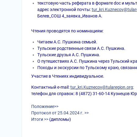
текстовую часть реферата в формате doc и муль
адрес электронной почты:
tur
_
kri
.
Kuznecov
@
tula
Белев_СОШ 4_заявка_Иванов А.
Чтения проводятся по номинациям:
Читаем А.С. Пушкина семьей.
Тульские родственные связи А.С. Пушкина.
Тульские друзья А.С. Пушкина.
О путешествиях А.С. Пушкина через Тульский кра
Походы и экскурсии по Тульскому краю, связанн
Участие в Чтениях индивидуальное.
Контактный e-mail:
tur
_
kri
.
Kuznecov
@
tularegion
.
org
;
телефон для справок: 8 (4872) 31-60-14 Кузнецов Ю
Положение>>
Протокол от 25.04.2024 г. >>
Итоги >>
(дипломы)