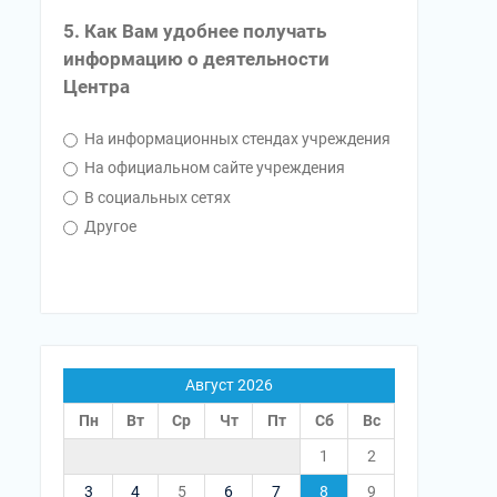
5. Как Вам удобнее получать
информацию о деятельности
Центра
На информационных стендах учреждения
На официальном сайте учреждения
В социальных сетях
Другое
Август 2026
Пн
Вт
Ср
Чт
Пт
Сб
Вс
1
2
3
4
5
6
7
8
9