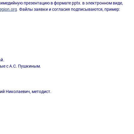
тимедийную презентацию в формате pptx. в электронном виде,
region
.
org
.
Файлы заявки и согласия подписываются, пример:
й.
ые с А.С. Пушкиным.
рий Николаевич, методист.