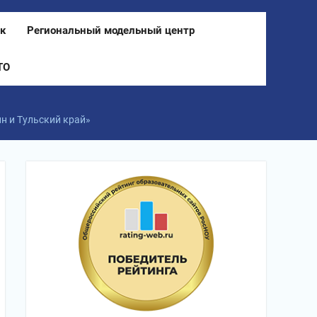
к
Региональный модельный центр
ТО
н и Тульский край»