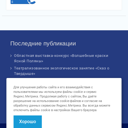
Последние публикации
Областная выставка-конкурс «Волшебные краски
Ясной Поляны»
Театрализованное экологическое занятие «Сказ о
Твердыше»
Финал IV Всероссийского Детского экологического
форума
Для улучшения работы сайта и его взаимодействия с
пользователями мы используем файлы cookie и сервис
Музыкальное бинго!
Яндекс.Метрика. Продолжая работу с сайтом, Вы даёте
Познавательное занятие «В сердце России: флаг
разрешение на использование cookie-файлов и согласие на
родной страны», посвященное Дню
обработку данных сервисом Яндекс.Метрика. Вы всегда можете
отключить файлы cookie в настройках Вашего браузера
государственного флага Российской Федерации
Хорошо