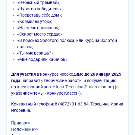
«Небесный трамвай»;
«Чувство победителя»;
«Представь себе дом»;
«Кормилец уток»;
«На стене написано»;
«Секрет моего сердца»;
«В поисках Золотого полюса, или Курс на Золотой
полюс»;
«Ты мне веришь?»;
«Мне подарили кабачок».
Для участия
в конкурсе необходимо
до 26 января 2025
года
направить творческие работы и документацию
по электронной почте
Irina.Tereshina@tularegion.org
(с
указанием темы «Конкурс Класс!»).
Контактный телефон: 8 (4872) 31-63-84, Терешина Ирина
Игоревна.
Приказ>>
Положение>>