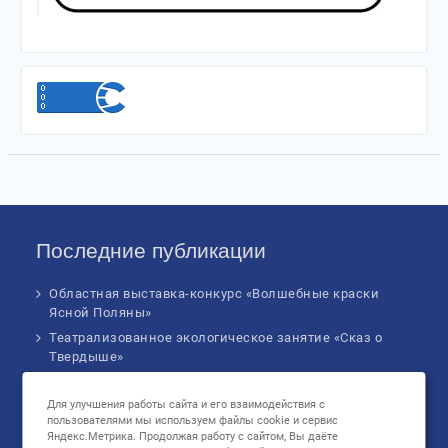
Последние публикации
Областная выставка-конкурс «Волшебные краски
Ясной Поляны»
Театрализованное экологическое занятие «Сказ о
Твердыше»
Финал IV Всероссийского Детского экологического
форума
Для улучшения работы сайта и его взаимодействия с
пользователями мы используем файлы cookie и сервис
Музыкальное бинго!
Яндекс.Метрика. Продолжая работу с сайтом, Вы даёте