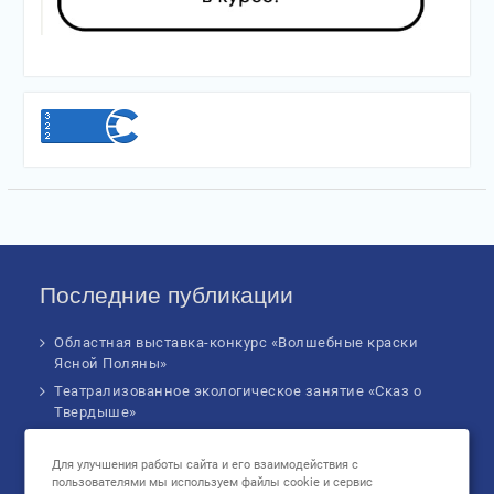
Последние публикации
Областная выставка-конкурс «Волшебные краски
Ясной Поляны»
Театрализованное экологическое занятие «Сказ о
Твердыше»
Финал IV Всероссийского Детского экологического
форума
Для улучшения работы сайта и его взаимодействия с
пользователями мы используем файлы cookie и сервис
Музыкальное бинго!