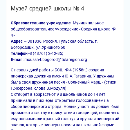
Музей средней школы № 4
Образовательное учреждение
-Муниципальное
общеобразовательное учреждение «Средняя школа №
4»
Адрес
— 301836, Россия, Тульская область, г.
Богородицк , ул.Урицкого 60
Телефон
-8 (48761) 2-12-35;
Е-mail
: moussh4.bogorod@tularegion.org
С первых дней работы БСШ № 4 (1958г.) создана
пионерская дружина имени Ю.А.Гагарина. У дружины
была своя дружинная песня «Солнечный марш» (стихи
Г.Якерсона, слова В.Модуля).
Октябрят в возрасте от 9 и школьников до 14 лет
принимали в пионеры открытым голосованием на
сборе пионерского отряда. Новый участник должен был
произнести клятву в присутствии товарищей, после чего
ему повязывали красный галстук и вручали пионерский
значок, которые пионеры носили на школьной форме.