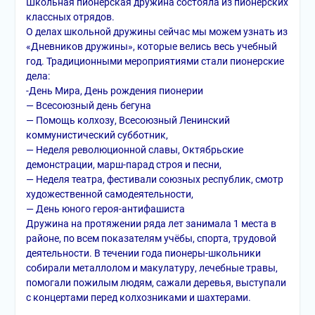
Школьная пионерская дружина состояла из пионерских
классных отрядов.
О делах школьной дружины сейчас мы можем узнать из
«Дневников дружины», которые велись весь учебный
год. Традиционными мероприятиями стали пионерские
дела:
-День Мира, День рождения пионерии
— Всесоюзный день бегуна
— Помощь колхозу, Всесоюзный Ленинский
коммунистический субботник,
— Неделя революционной славы, Октябрьские
демонстрации, марш-парад строя и песни,
— Неделя театра, фестивали союзных республик, смотр
художественной самодеятельности,
— День юного героя-антифашиста
Дружина на протяжении ряда лет занимала 1 места в
районе, по всем показателям учёбы, спорта, трудовой
деятельности. В течении года пионеры-школьники
собирали металлолом и макулатуру, лечебные травы,
помогали пожилым людям, сажали деревья, выступали
с концертами перед колхозниками и шахтерами.