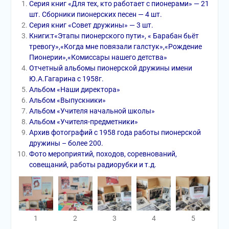
Серия книг «Для тех, кто работает с пионерами» — 21
шт. Сборники пионерских песен — 4 шт.
Серия книг «Совет дружины» — 3 шт.
Книги:т«Этапы пионерского пути», « Барабан бьёт
тревогу»,«Когда мне повязали галстук»,«Рождение
Пионерии»,«Комиссары нашего детства»
Отчетный альбомы пионерской дружины имени
Ю.А.Гагарина с 1958г.
Альбом «Наши директора»
Альбом «Выпускники»
Альбом «Учителя начальной школы»
Альбом «Учителя-предметники»
Архив фотографий с 1958 года работы пионерской
дружины – более 200.
Фото мероприятий, походов, соревнований,
совещаний, работы радиорубки и т.д.
1
2
3
4
5