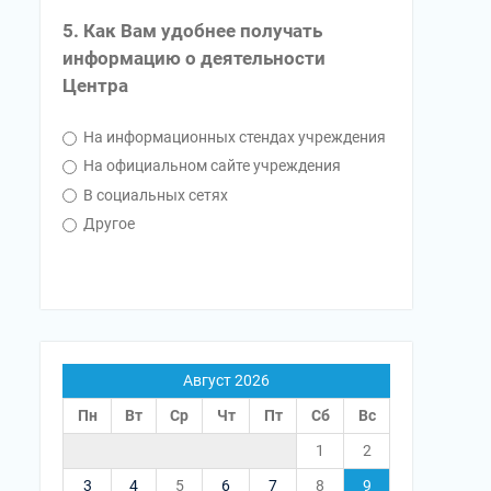
5. Как Вам удобнее получать
информацию о деятельности
Центра
На информационных стендах учреждения
На официальном сайте учреждения
В социальных сетях
Другое
Август 2026
Пн
Вт
Ср
Чт
Пт
Сб
Вс
1
2
3
4
5
6
7
8
9