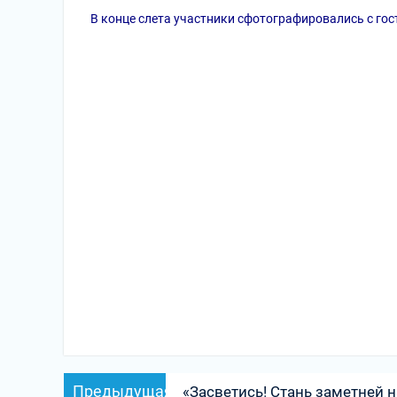
В конце слета участники сфотографировались с гос
Навигация
Предыдущая
Предыдущая
«Засветись! Стань заметней н