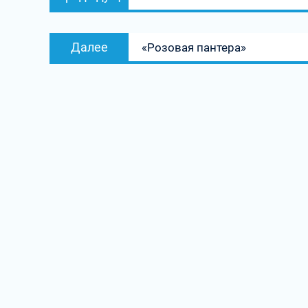
по
запись:
записям
Следующая
Далее
«Розовая пантера»
запись: