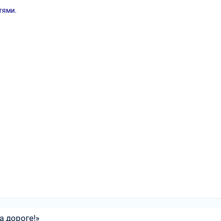
тями.
а дороге!»