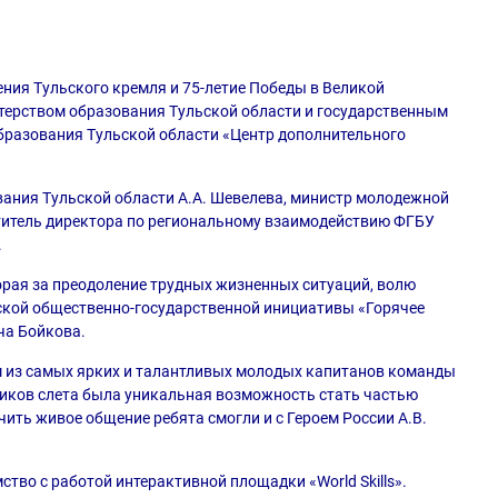
ения Тульского кремля и 75-летие Победы в Великой
терством образования Тульской области и государственным
разования Тульской области «Центр дополнительного
вания Тульской области А.А. Шевелева, министр молодежной
ститель директора по региональному взаимодействию ФГБУ
.
рая за преодоление трудных жизненных ситуаций, волю
йской общественно-государственной инициативы «Горячее
ча Бойкова.
м из самых ярких и талантливых молодых капитанов команды
ников слета была уникальная возможность стать частью
ить живое общение ребята смогли и с Героем России А.В.
тво с работой интерактивной площадки «World Skills».