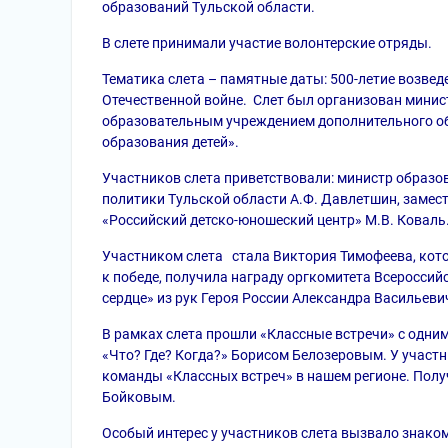
образований Тульской области.
В слете принимали участие волонтерские отряды.
Тематика слета – памятные даты: 500-летие возвед
Отечественной войне. Слет был организован минис
образовательным учреждением дополнительного об
образования детей».
Участников слета приветствовали: министр образо
политики Тульской области А.Ф. Давлетшин, заме
«Российский детско-юношеский центр» М.В. Коваль
Участником слета стала Виктория Тимофеева, кото
к победе, получила награду оргкомитета Всеросси
сердце» из рук Героя России Александра Васильеви
В рамках слета прошли «Классные встречи» с одни
«Что? Где? Когда?» Борисом Белозеровым. У участ
команды «Классных встреч» в нашем регионе. Получ
Бойковым.
Особый интерес у участников слета вызвало знакомс