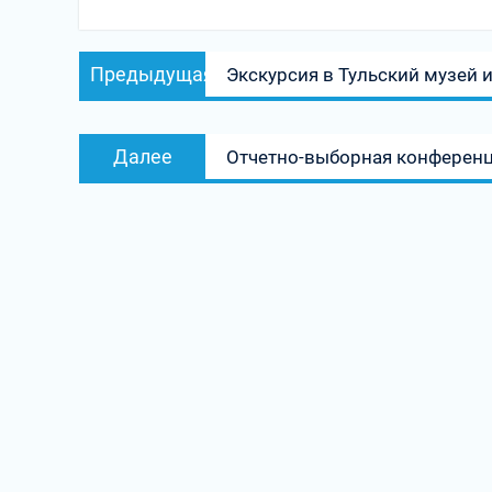
Навигация
Предыдущая
Предыдущая
Экскурсия в Тульский музей 
по
запись:
записям
Следующая
Далее
Отчетно-выборная конференц
запись: