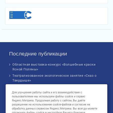
Последние публикации
Областная выставка-конкурс «Волшебные краски
Ясной Поляны»
Театрализованное экологическое занятие «Сказ о
Твердыше»
Финал IV Всероссийского Детского экологического
форума
Для улучшения работы сайта и его взаимодействия с
пользователями мы используем файлы cookie и сервис
Музыкальное бинго!
Яндекс.Метрика. Продолжая работу с сайтом, Вы даёте
Познавательное занятие «В сердце России: флаг
разрешение на использование cookie-файлов и согласие на
родной страны», посвященное Дню
обработку данных сервисом Яндекс.Метрика. Вы всегда можете
отключить файлы cookie в настройках Вашего браузера