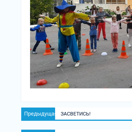
Навигация
Предыдущая
Предыдущая
ЗАСВЕТИСЬ!
по
запись:
записям