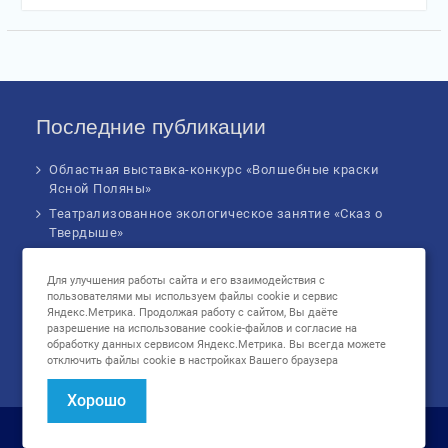
Последние публикации
Областная выставка-конкурс «Волшебные краски
Ясной Поляны»
Театрализованное экологическое занятие «Сказ о
Твердыше»
Финал IV Всероссийского Детского экологического
форума
Для улучшения работы сайта и его взаимодействия с
пользователями мы используем файлы cookie и сервис
Музыкальное бинго!
Яндекс.Метрика. Продолжая работу с сайтом, Вы даёте
Познавательное занятие «В сердце России: флаг
разрешение на использование cookie-файлов и согласие на
родной страны», посвященное Дню
обработку данных сервисом Яндекс.Метрика. Вы всегда можете
отключить файлы cookie в настройках Вашего браузера
государственного флага Российской Федерации
Хорошо
Авторское право © Все права защищены.