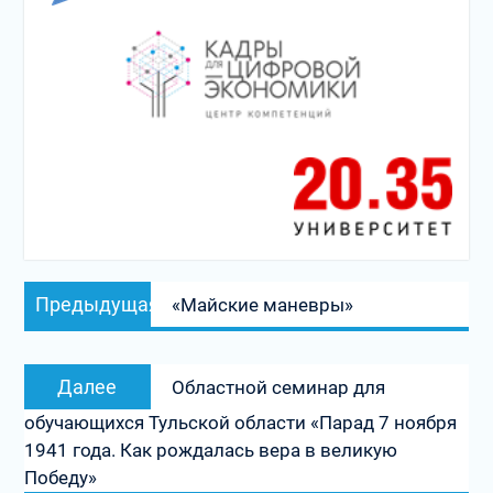
Навигация
Предыдущая
Предыдущая
«Майские маневры»
по
запись:
записям
Следующая
Далее
Областной семинар для
запись:
обучающихся Тульской области «Парад 7 ноября
1941 года. Как рождалась вера в великую
Победу»