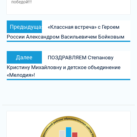
победой!!!
Навигация
Предыдущая
Предыдущая
«Классная встреча» с Героем
по
запись:
России Александром Васильевичем Бойковым
записям
Следующая
Далее
ПОЗДРАВЛЯЕМ Степанову
запись:
Кристину Михайловну и детское объединение
«Мелодия»!