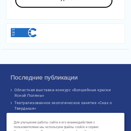
Последние публикации
Областная выставка-конкурс «Волшебные краски
Ясной Поляны»
Театрализованное экологическое занятие «Сказ о
Твердыше»
Финал IV Всероссийского Детского экологического
форума
Для улучшения работы сайта и его взаимодействия с
пользователями мы используем файлы cookie и сервис
Музыкальное бинго!