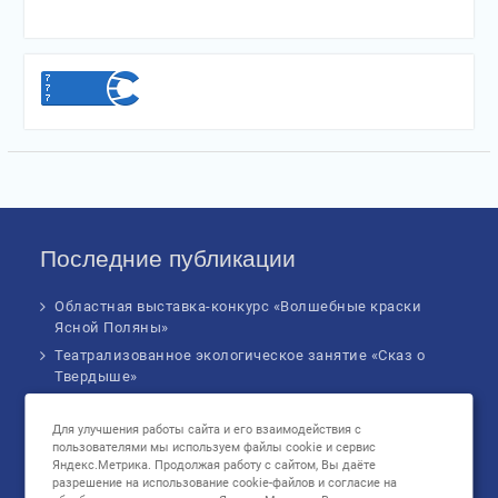
Последние публикации
Областная выставка-конкурс «Волшебные краски
Ясной Поляны»
Театрализованное экологическое занятие «Сказ о
Твердыше»
Финал IV Всероссийского Детского экологического
форума
Для улучшения работы сайта и его взаимодействия с
пользователями мы используем файлы cookie и сервис
Музыкальное бинго!
Яндекс.Метрика. Продолжая работу с сайтом, Вы даёте
Познавательное занятие «В сердце России: флаг
разрешение на использование cookie-файлов и согласие на