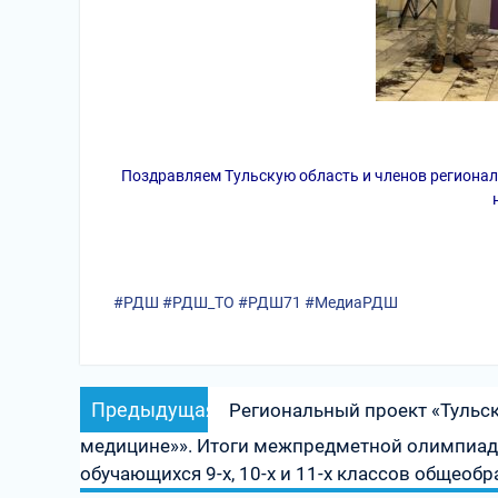
Поздравляем Тульскую область и членов регионал
#РДШ
#РДШ_ТО
#РДШ71
#МедиаРДШ
Навигация
Предыдущая
Предыдущая
Региональный проект «Тульск
по
запись:
медицине»». Итоги межпредметной олимпиады
записям
обучающихся 9-х, 10-х и 11-х классов общеоб