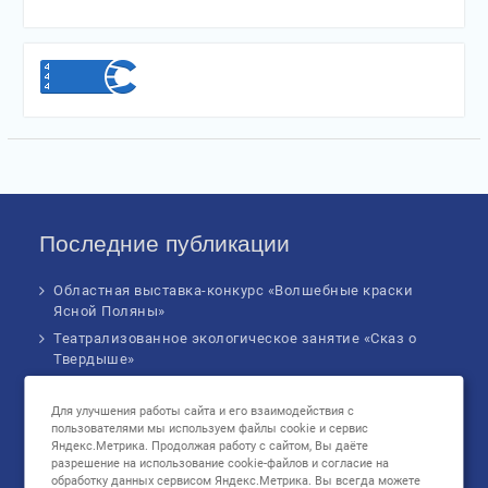
Последние публикации
Областная выставка-конкурс «Волшебные краски
Ясной Поляны»
Театрализованное экологическое занятие «Сказ о
Твердыше»
Финал IV Всероссийского Детского экологического
форума
Для улучшения работы сайта и его взаимодействия с
пользователями мы используем файлы cookie и сервис
Музыкальное бинго!
Яндекс.Метрика. Продолжая работу с сайтом, Вы даёте
Познавательное занятие «В сердце России: флаг
разрешение на использование cookie-файлов и согласие на
родной страны», посвященное Дню
обработку данных сервисом Яндекс.Метрика. Вы всегда можете