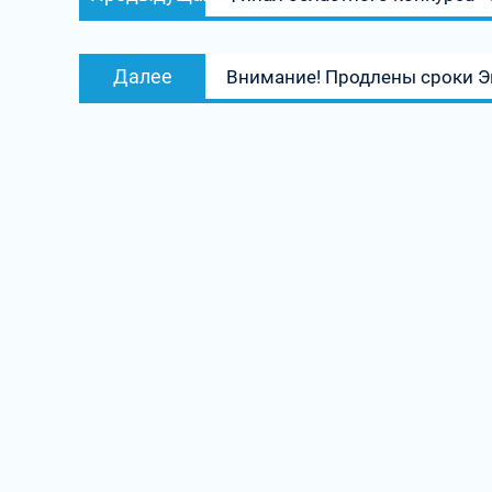
по
запись:
записям
Следующая
Далее
Внимание! Продлены сроки Э
запись: