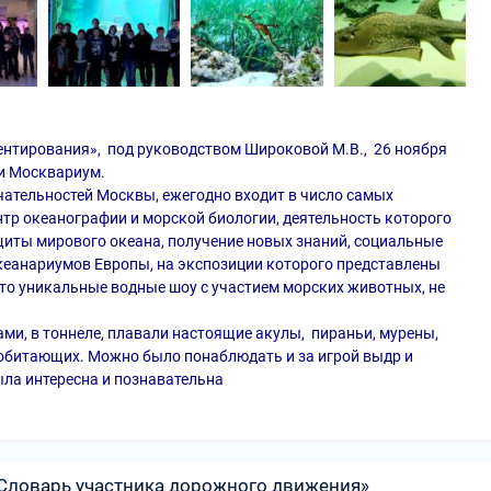
нтирования», под руководством Широковой М.В., 26 ноября
ли Москвариум.
ательностей Москвы, ежегодно входит в число самых
нтр океанографии и морской биологии, деятельность которого
иты мирового океана, получение новых знаний, социальные
океанариумов Европы, на экспозиции которого представлены
это уникальные водные шоу с участием морских животных, не
ами, в тоннеле, плавали настоящие акулы, пираньи, мурены,
 обитающих. Можно было понаблюдать и за игрой выдр и
ла интересна и познавательна
«Словарь участника дорожного движения»