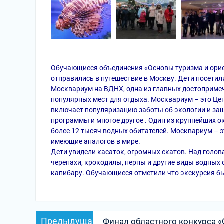
Обучающиеся объединения «Основы туризма и орие
отправились в путешествие в Москву. Дети посети
Москвариум на ВДНХ, одна из главных достопримеч
популярных мест для отдыха. Москвариум – это Це
включает популяризацию заботы об экологии и защ
программы и многое другое . Один из крупнейших 
более 12 тысяч водных обитателей. Москвариум – 
имеющие аналогов в мире.
Дети увидели касаток, огромных скатов. Над голов
черепахи, крокодилы, нерпы и другие виды водных
капибару. Обучающиеся отметили что экскурсия бы
Навигация
Предыдущая
Предыдущая
Финал областного конкурса 