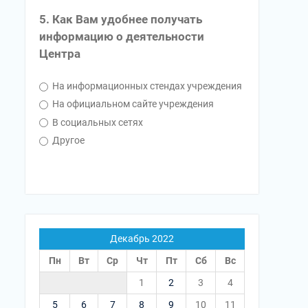
5. Как Вам удобнее получать
информацию о деятельности
Центра
На информационных стендах учреждения
На официальном сайте учреждения
В социальных сетях
Другое
Декабрь 2022
Пн
Вт
Ср
Чт
Пт
Сб
Вс
1
2
3
4
5
6
7
8
9
10
11