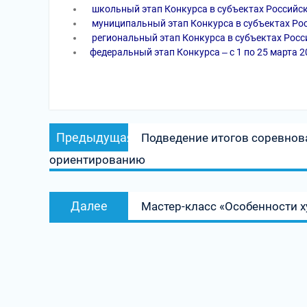
школьный этап Конкурса в субъектах Российской
муниципальный этап Конкурса в субъектах Росс
региональный этап Конкурса в субъектах Россий
федеральный этап Конкурса ‒ с 1 по 25 марта 2
Навигация
Предыдущая
Предыдущая
Подведение итогов соревнова
по
запись:
ориентированию
записям
Следующая
Далее
Мастер-класс «Особенности 
запись: