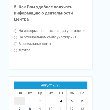
5. Как Вам удобнее получать
информацию о деятельности
Центра
На информационных стендах учреждения
На официальном сайте учреждения
В социальных сетях
Другое
Август 2023
Пн
Вт
Ср
Чт
Пт
Сб
Вс
1
2
3
4
5
6
7
8
9
10
11
12
13