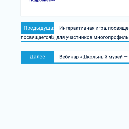
Подробнее>>
Навигация
Предыдущая
Предыдущая
Интерактивная игра, посвяще
по
запись:
посвящается!», для участников многопрофил
записям
Следующая
Далее
Вебинар «Школьный музей —
запись: