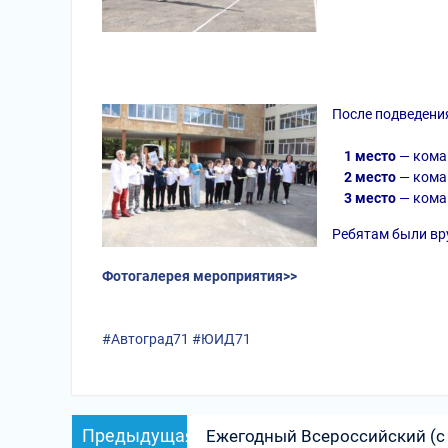
После подведени
1 место
— кома
2 место
— кома
3 место
— кома
Ребятам были вр
Фотогалерея мероприятия>>
#Автоград71
#ЮИД71
Навигация
Предыдущая
Предыдущая
Ежегодный Всероссийский (с
по
запись: