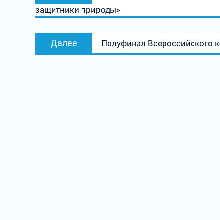
защитники природы»
записям
Следующая
Далее
Полуфинал Всероссийского к
запись: