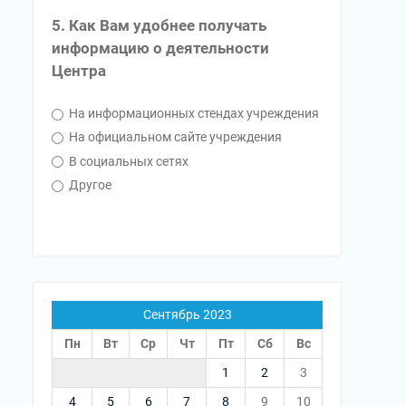
5. Как Вам удобнее получать
информацию о деятельности
Центра
На информационных стендах учреждения
На официальном сайте учреждения
В социальных сетях
Другое
Сентябрь 2023
Пн
Вт
Ср
Чт
Пт
Сб
Вс
1
2
3
4
5
6
7
8
9
10