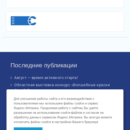
Последние публикации
Август — время активного старта!
Областная выставка-конкурс «Волшебные краски
Ясной Поляны»
Театрализованное экологическое занятие «Сказ о
Для улучшения работы сайта и его взаимодействия с
Твердыше»
пользователями мы используем файлы cookie и сервис
Яндекс.Метрика. Продолжая работу с сайтом, Вы даёте
Финал IV Всероссийского Детского экологического
разрешение на использование cookie-файлов и согласие на
форума
обработку данных сервисом Яндекс.Метрика. Вы всегда можете
отключить файлы cookie в настройках Вашего браузера
Музыкальное бинго!