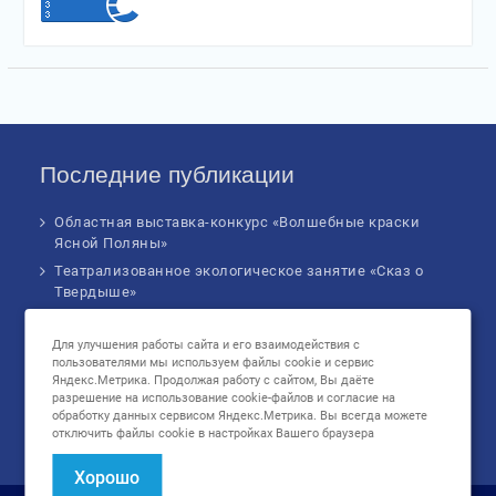
Последние публикации
Областная выставка-конкурс «Волшебные краски
Ясной Поляны»
Театрализованное экологическое занятие «Сказ о
Твердыше»
Финал IV Всероссийского Детского экологического
форума
Для улучшения работы сайта и его взаимодействия с
пользователями мы используем файлы cookie и сервис
Музыкальное бинго!
Яндекс.Метрика. Продолжая работу с сайтом, Вы даёте
Познавательное занятие «В сердце России: флаг
разрешение на использование cookie-файлов и согласие на
родной страны», посвященное Дню
обработку данных сервисом Яндекс.Метрика. Вы всегда можете
отключить файлы cookie в настройках Вашего браузера
государственного флага Российской Федерации
Хорошо