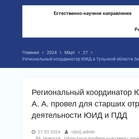
Естественно-научное направление
Р
Главная
2024
Март
27
Региональный координатор ЮИД в Тульской области Зар
Региональный координатор Ю
А. А. провел для старших от
деятельности ЮИД и ПДД
27.03.2024
cdod_admin
Новости
,
Областные профильные смены: хро