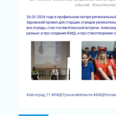
событий
,
Юные Инспек
26.03.2024 года в профильном лагере региональны
Заровский провел для старших отрядов увлекатель
все отряды, стал гостем Классной встречи. Алекса
разные: и про создание ЮИД, и про стихотворения 
#Автоград_71
#ЮИДТульскойобласти
#ЮИДРосси
Навигация