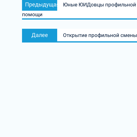
Предыдущая
Предыдущая
Юные ЮИДовцы профильной с
по
запись:
помощи
записям
Следующая
Далее
Открытие профильной смены
запись: