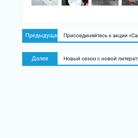
Навигация
Предыдущая
Предыдущая
Присоединяйтесь к акции «С
по
запись:
записям
Следующая
Далее
Новый сезон с новой литерат
запись: