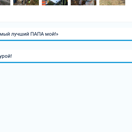
амый лучший ПАПА мой!»
урой!