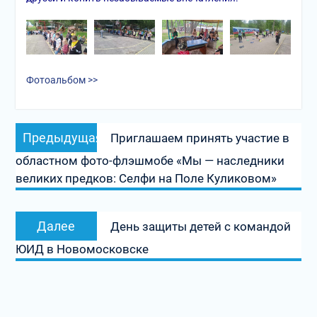
Фотоальбом >>
Навигация
Предыдущая
Предыдущая
Приглашаем принять участие в
по
запись:
областном фото-флэшмобе «Мы — наследники
записям
великих предков: Селфи на Поле Куликовом»
Следующая
Далее
День защиты детей с командой
запись:
ЮИД в Новомосковске