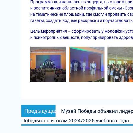
Программа дня началась с концерта, в котором пр
и воспитанники областной профильной смены «Звон
на тематические площадки, где смогли проявить св
газеты, создать водные раскраски и поучаствовать 
Цель мероприятия – сформировать у молодёжи уст
и психотропных веществ, популяризировать здоро
Навигация
Предыдущая
Предыдущая
Музей Победы объявил лиде
по
запись:
Победы» по итогам 2024/2025 учебного года
записям