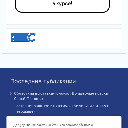
Последние публикации
Областная выставка-конкурс «Волшебные краски
Ясной Поляны»
Театрализованное экологическое занятие «Сказ о
Твердыше»
Финал IV Всероссийского Детского экологического
форума
Для улучшения работы сайта и его взаимодействия с