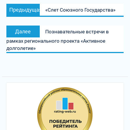
Навигация
Предыдущая
Предыдущая
«Слет Союзного Государства»
по
запись:
записям
Следующая
Далее
Познавательные встречи в
запись:
рамках регионального проекта «Активное
долголетие»