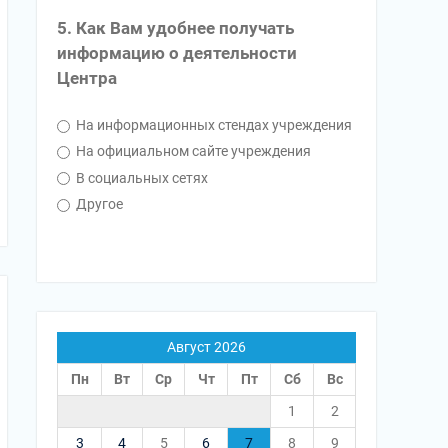
5. Как Вам удобнее получать
информацию о деятельности
Центра
На информационных стендах учреждения
На официальном сайте учреждения
В социальных сетях
Другое
Август 2026
Пн
Вт
Ср
Чт
Пт
Сб
Вс
1
2
3
4
5
6
7
8
9