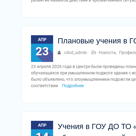
развитие навыков действий в чрезвычайных ситуа
Плановые учения в 
АПР
23
cdod_admin
Новости
,
Профила
23 апреля 2026 года в Центре были проведены план
обучающихся при умышленном поджоге здания с ис
было объявлено, что злоумышленники подожгли це
соответствии
Подробнее
Учения в ГОУ ДО ТО 
АПР