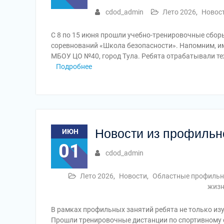
cdod_admin
Лето 2026
,
Новос
С 8 по 15 июня прошли учебно-тренировочные сбор
соревнований «Школа безопасности». Напомним, и
МБОУ ЦО №40, город Тула. Ребята отрабатывали те
Подробнее
Новости из профильн
ИЮН
01
cdod_admin
Лето 2026
,
Новости
,
Областные профильн
жизн
В рамках профильных занятий ребята не только изу
Прошли тренировочные дистанции по спортивному о