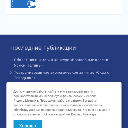
Последние публикации
Областная выставка-конкурс «Волшебные краски
Ясной Поляны»
Театрализованное экологическое занятие «Сказ о
Твердыше»
Финал IV Всероссийского Детского экологического
форума
Для улучшения работы сайта и его взаимодействия с
пользователями мы используем файлы cookie и сервис
Музыкальное бинго!
Яндекс.Метрика. Продолжая работу с сайтом, Вы даёте
Познавательное занятие «В сердце России: флаг
разрешение на использование cookie-файлов и согласие на
родной страны», посвященное Дню
обработку данных сервисом Яндекс.Метрика. Вы всегда можете
отключить файлы cookie в настройках Вашего браузера
государственного флага Российской Федерации
Хорошо