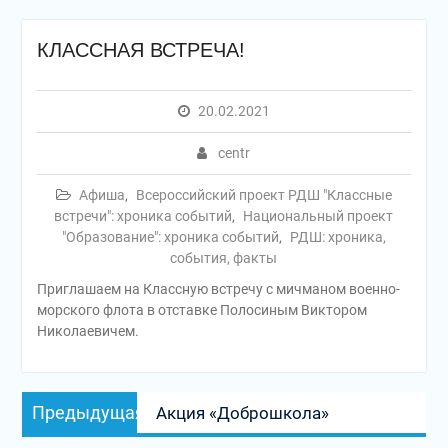
КЛАССНАЯ ВСТРЕЧА!
20.02.2021
centr
Афиша
,
Всероссийский проект РДШ "Классные
встречи": хроника событий
,
Национальный проект
"Образование": хроника событий
,
РДШ: хроника,
события, факты
Приглашаем на Классную встречу с мичманом военно-
морского флота в отставке Полосиным Виктором
Николаевичем.
Навигация
Предыдущая
Предыдущая
Акция «Доброшкола»
по
запись: