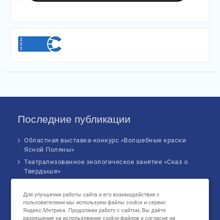
Последние публикации
Областная выставка-конкурс «Волшебные краски
Ясной Поляны»
Театрализованное экологическое занятие «Сказ о
Твердыше»
Финал IV Всероссийского Детского экологического
форума
Для улучшения работы сайта и его взаимодействия с
пользователями мы используем файлы cookie и сервис
Музыкальное бинго!
Яндекс.Метрика. Продолжая работу с сайтом, Вы даёте
Познавательное занятие «В сердце России: флаг
разрешение на использование cookie-файлов и согласие на