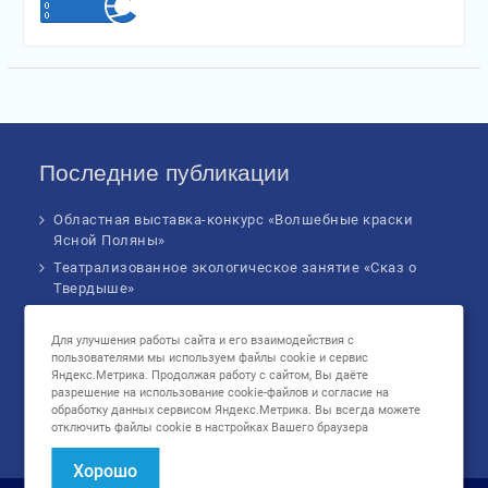
Последние публикации
Областная выставка-конкурс «Волшебные краски
Ясной Поляны»
Театрализованное экологическое занятие «Сказ о
Твердыше»
Финал IV Всероссийского Детского экологического
форума
Для улучшения работы сайта и его взаимодействия с
пользователями мы используем файлы cookie и сервис
Музыкальное бинго!
Яндекс.Метрика. Продолжая работу с сайтом, Вы даёте
Познавательное занятие «В сердце России: флаг
разрешение на использование cookie-файлов и согласие на
родной страны», посвященное Дню
обработку данных сервисом Яндекс.Метрика. Вы всегда можете
отключить файлы cookie в настройках Вашего браузера
государственного флага Российской Федерации
Хорошо