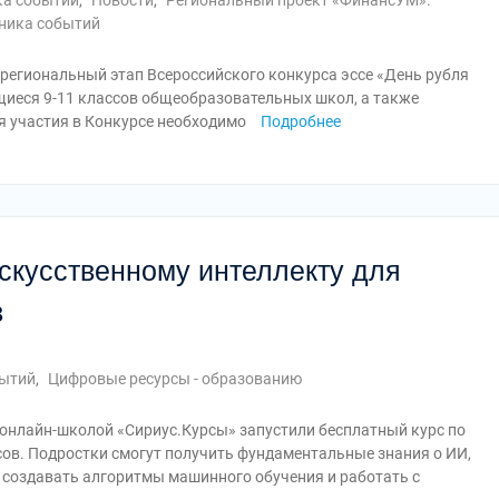
ка событий
,
Новости
,
Региональный проект «ФинансУМ»:
ника событий
 региональный этап Всероссийского конкурса эссе «День рубля
ющиеся 9-11 классов общеобразовательных школ, а также
я участия в Конкурсе необходимо
Подробнее
скусственному интеллекту для
в
бытий
,
Цифровые ресурсы - образованию
онлайн-школой «Сириус.Курсы» запустили бесплатный курс по
сов. Подростки смогут получить фундаментальные знания о ИИ,
я создавать алгоритмы машинного обучения и работать с