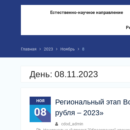
Естественно-научное направление
Р
Главная
2023
Ноябрь
8
День:
08.11.2023
Региональный этап Вс
НОЯ
08
рубля – 2023»
cdod_admin