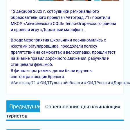
12 декабря 2023 г. сотрудники регионального
образовательного проекта «Автоград.71» посетили
МКОУ «Алексеевская СОШ» Тепло-Огаревского района
и провели игру «Дорожный марафон».
В ходе мероприятия школьники познакомились с
жестами регулировщика, преодолели полосу
препятствий на самокатах и велосипедах, прошли тест
на знание правил дорожного движения, разучили и
станцевали флешмоб.
В финале программы детям были вручены
светоотражающие брелоки.
#Автоград71
#ЮИДТульскойобласти
#ЮИДРоссии
#Дорожна
Навигация
Предыдущая
Предыдущая
Соревнования для начинающих
по
запись:
туристов
записям