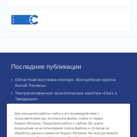
Последние публикации
Областная выставка-конкурс «Волшебные краски
Ясной Поляны»
Театрализованное экологическое занятие «Сказ о
Твердыше»
Финал IV Всероссийского Детского экологического
форума
Для улучшения работы сайта и его взаимодействия с
пользователями мы используем файлы cookie и сервис
Музыкальное бинго!
Яндекс.Метрика. Продолжая работу с сайтом, Вы даёте
Познавательное занятие «В сердце России: флаг
разрешение на использование cookie-файлов и согласие на
родной страны», посвященное Дню
обработку данных сервисом Яндекс.Метрика. Вы всегда можете