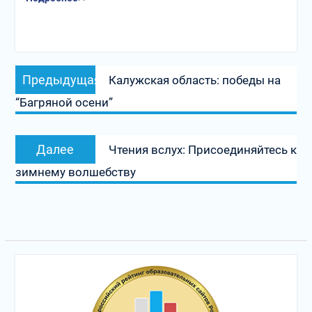
Навигация
Предыдущая
Предыдущая
Калужская область: победы на
по
запись:
“Багряной осени”
записям
Следующая
Далее
Чтения вслух: Присоединяйтесь к
запись:
зимнему волшебству