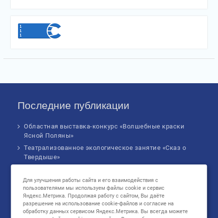
Последние публикации
Областная выставка-конкурс «Волшебные краски
Ясной Поляны»
Театрализованное экологическое занятие «Сказ о
Твердыше»
Финал IV Всероссийского Детского экологического
форума
Для улучшения работы сайта и его взаимодействия с
пользователями мы используем файлы cookie и сервис
Музыкальное бинго!
Яндекс.Метрика. Продолжая работу с сайтом, Вы даёте
Познавательное занятие «В сердце России: флаг
разрешение на использование cookie-файлов и согласие на
родной страны», посвященное Дню
обработку данных сервисом Яндекс.Метрика. Вы всегда можете