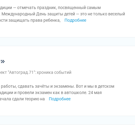
радиции — отмечать праздник, посвященный самым
 Международный День защиты детей — это не только веселый
ости защищать права ребенка,
Подробнее
е»
кт "Автоград.71": хроника событий
 работы, сдавать зачёты и экзамены. Вот и мы в детском
адиции и провели экзамен как в автошколе. 24 мая
ачала сдали теорию на
Подробнее