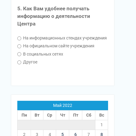
5. Как Вам удобнее получать
информацию о деятельности
Центра
На информационных стендах учреждения
На официальном сайте учреждения
В социальных сетях
Другое
Май 2022
Пн
Вт
Ср
Чт
Пт
Сб
Вс
1
2
3
4
5
6
7
8