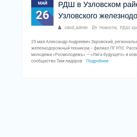
РДШ в Узловском райо
МАЙ
26
Узловского железнод
cdod_admin
Новости
,
РДШ: хр
25 мая Александр Андреевич Заровский, региональ
железнодорожный техникум – филиал ПГУПС. Расск
молодежи «Росмолодежь» — «Лига будущего» и нов
сообщество Тим-лидеров
Подробнее