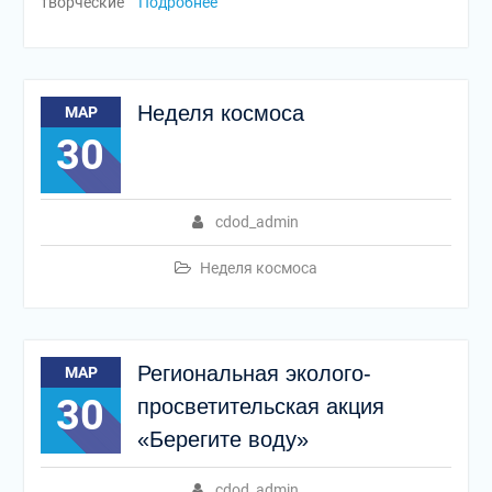
творческие
Подробнее
Неделя космоса
МАР
30
cdod_admin
Неделя космоса
Региональная эколого-
МАР
30
просветительская акция
«Берегите воду»
cdod_admin