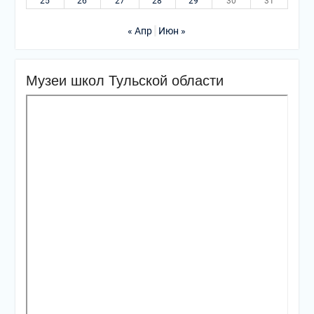
25
26
27
28
29
30
31
« Апр
Июн »
Музеи школ Тульской области