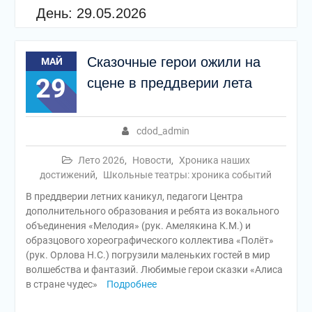
День:
29.05.2026
Сказочные герои ожили на
МАЙ
29
сцене в преддверии лета
cdod_admin
Лето 2026
,
Новости
,
Хроника наших
достижений
,
Школьные театры: хроника событий
В преддверии летних каникул, педагоги Центра
дополнительного образования и ребята из вокального
объединения «Мелодия» (рук. Амелякина К.М.) и
образцового хореографического коллектива «Полёт»
(рук. Орлова Н.С.) погрузили маленьких гостей в мир
волшебства и фантазий. Любимые герои сказки «Алиса
в стране чудес»
Подробнее