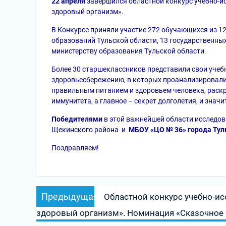
22 апреля
завершился областной конкурс учебно-и
здоровый организм».
В Конкурсе приняли участие 272 обучающихся из 
образований Тульской области, 13 государственн
министерству образования Тульской области.
Более 30 старшеклассников представили свои учеб
здоровьесбережению, в которых проанализировали 
правильным питанием и здоровьем человека, раскр
иммунитета, а главное – секрет долголетия, и значи
Победителями
в этой важнейшей области исследо
Щекинского района и
МБОУ «ЦО № 36» города Тул
Поздравляем!
Навигация
Предыдущая
Предыдущая
Областной конкурс учебно-ис
по
запись:
здоровый организм». Номинация «Сказочное 
записям