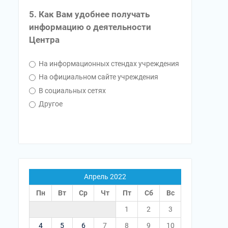
5. Как Вам удобнее получать
информацию о деятельности
Центра
На информационных стендах учреждения
На официальном сайте учреждения
В социальных сетях
Другое
Апрель 2022
Пн
Вт
Ср
Чт
Пт
Сб
Вс
1
2
3
4
5
6
7
8
9
10