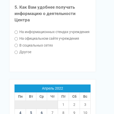
5. Как Вам удобнее получать
информацию о деятельности
Центра
На информационных стендах учреждения
На официальном сайте учреждения
В социальных сетях
Другое
Апрель 2022
Пн
Вт
Ср
Чт
Пт
Сб
Вс
1
2
3
4
5
6
7
8
9
10