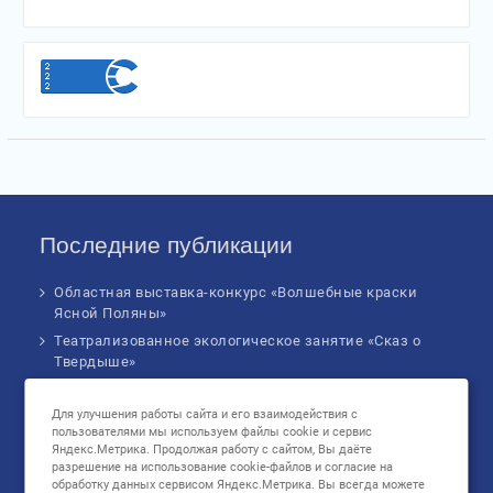
Последние публикации
Областная выставка-конкурс «Волшебные краски
Ясной Поляны»
Театрализованное экологическое занятие «Сказ о
Твердыше»
Финал IV Всероссийского Детского экологического
форума
Для улучшения работы сайта и его взаимодействия с
пользователями мы используем файлы cookie и сервис
Музыкальное бинго!
Яндекс.Метрика. Продолжая работу с сайтом, Вы даёте
Познавательное занятие «В сердце России: флаг
разрешение на использование cookie-файлов и согласие на
родной страны», посвященное Дню
обработку данных сервисом Яндекс.Метрика. Вы всегда можете