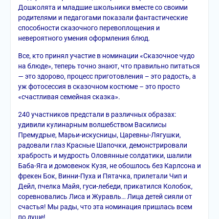
Дошколята и младшие школьники вместе со своими
родителями и педагогами показали фантастические
способности сказочного перевоплощения и
невероятного умения оформления блюд.
Все, кто принял участие в номинации «Сказочное чудо
на блюде», теперь точно знают, что правильно питаться
— это здорово, процесс приготовления – это радость, а
уж фотосессия в сказочном костюме – это просто
«счастливая семейная сказка».
240 участников предстали в различных образах:
удивили кулинарным волшебством Василисы
Премудрые, Марьи-искусницы, Царевны-Лягушки,
радовали глаз Красные Шапочки, демонстрировали
храбрость и мудрость Оловянные солдатики, шалили
Баба-Яга и домовенок Кузя, не обошлось без Карлсона и
фрекен Бок, Винни-Пуха и Пятачка, прилетали Чип и
Дейл, пчелка Майя, гуси-лебеди, прикатился Колобок,
соревновались Лиса и Журавль… Лица детей сияли от
счастья! Мы рады, что эта номинация пришлась всем
по душе!