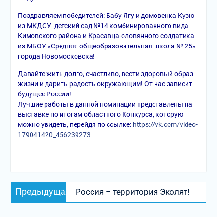
Поздравляем победителей: Бабу-Ягу и домовенка Кузю
из МКДОУ детский сад №14 комбинированного вида
Кимовского района и Красавца-оловянного солдатика
из МБОУ «Средняя общеобразовательная школа № 25»
города Новомосковска!
Давайте жить долго, счастливо, вести здоровый образ
жизни и дарить радость окружающим! От нас зависит
будущее России!
Лучшие работы в данной номинации представлены на
выставке по итогам областного Конкурса, которую
можно увидеть, перейдя по ссылке:
https://vk.com/video-
179041420_456239273
Навигация
Предыдущая
Предыдущая
Россия – территория Эколят!
по
запись:
записям